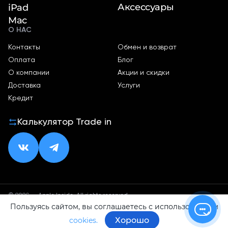
Аксессуары
iPad
Mac
О НАС
Контакты
Обмен и возврат
Оплата
Блог
О компании
Акции и скидки
Доставка
Услуги
Кредит
Калькулятор Trade in
© 2026 — Apple Inside. All rights reserved.
Пользуясь сайтом, вы соглашаетесь с использованием
Политика конфиденциальности
Оферта
Хорошо
cookies.
ИП Малхасян Д. А.