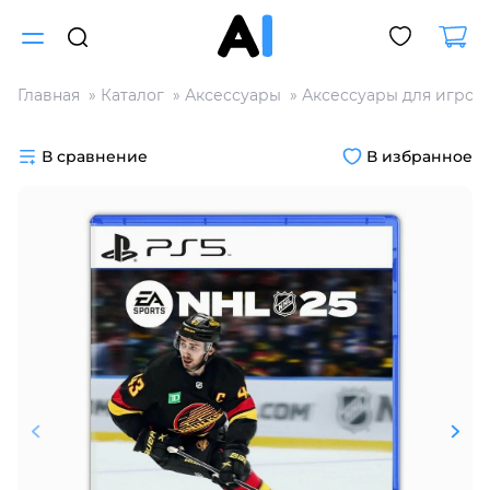
Главная
Каталог
Аксессуары
Аксессуары для игров
Для клиентов всех банков
В сравнение
В избранное
Разбейте
оплату
на части
без переплат
График платежей
Сегодня
25
%