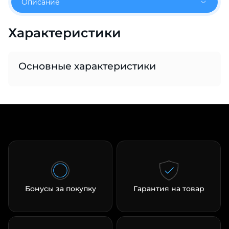
Описание
об оплате Плайтом
Характеристики
Остались вопросы?
Основные характеристики
25
8 800 302-02-51
plait.ru
раз в 2
недели
Бонусы за покупку
Гарантия на товар