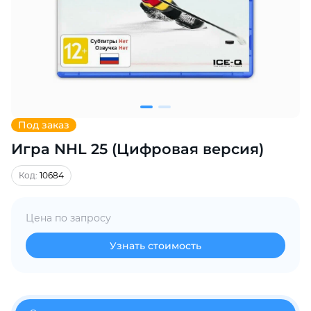
Добавляйте товары
в корзину
Оплачивайте сегодня только
25
% картой любого банка
Под заказ
Игра NHL 25 (Цифровая версия)
Получайте товар
выбранный способом
Код:
10684
Оставшиеся
75
% будут
Цена по запросу
списываться
с вашей карты
по
25
%
каждые 2 недели
Узнать стоимость
Подробнее