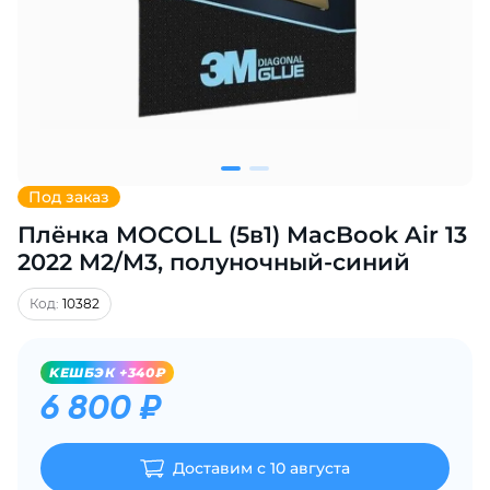
Добавляйте товары
в корзину
Оплачивайте сегодня только
25
% картой любого банка
Под заказ
Плёнка MOCOLL (5в1) MacBook Air 13
Получайте товар
выбранный способом
2022 M2/M3, полуночный-синий
Код:
10382
Оставшиеся
75
% будут
списываться
с вашей карты
KЕШБЭК +340₽
по
25
%
каждые 2 недели
6 800 ₽
Доставим с 10 августа
Подробнее