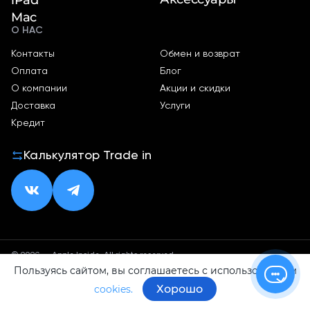
Mac
О НАС
Контакты
Обмен и возврат
Оплата
Блог
О компании
Акции и скидки
Доставка
Услуги
Кредит
Калькулятор Trade in
© 2026 — Apple Inside. All rights reserved.
Пользуясь сайтом, вы соглашаетесь с использованием
Политика конфиденциальности
Оферта
Хорошо
cookies.
ИП Малхасян Д. А.