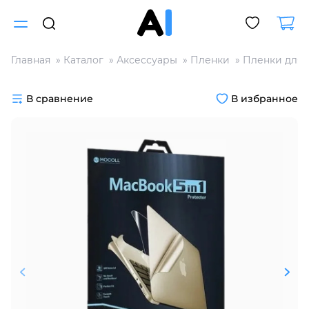
Главная
Каталог
Аксессуары
Пленки
Пленки для 
Для клиентов всех банков
В сравнение
В избранное
Разбейте
оплату
на части
без переплат
График платежей
Сегодня
25
%