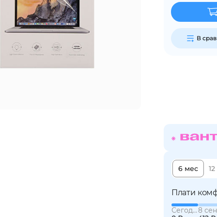
Сегодня
25
%
В сра
Добавляйте товары
в корзину
Оплачивайте сегодня только
25
% картой любого банка
6 мес
12
Получайте товар
выбранный способом
Плати комф
Сегодня
8 сен