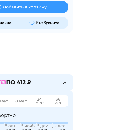
Добавить в корзину
внение
В избранное
ПО 412 ₽
24
36
 мес
18 мес
мес
мес
ортно:
т
8 окт
8 нояб
8 дек
Далее