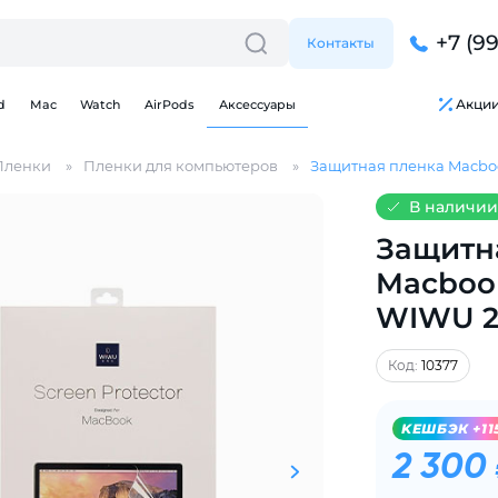
+7 (9
Контакты
Акци
d
Mac
Watch
AirPods
Аксессуары
Пленки
Пленки для компьютеров
Защитная пленка Macbook 
В наличии
Защитн
Macbook
Для клиентов всех банков
WIWU 2 
Разбейте
оплату
Код:
10377
на части
без переплат
KЕШБЭК +11
2 300
График платежей