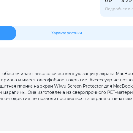
Оставшиеся
75
% будут
списываться
0 ₽
412 ₽
с вашей карты
по
25
%
каждые 2 недели
Подробнее о 
Характеристики
Подробнее
об оплате Плайтом
25
or обеспечивает высококачественную защиту экрана MacBoo
раз в 2
ериала и имеет олеофобное покрытие. Аксессуар не позвол
Остались вопросы?
недели
щитная пленка на экран Wiwu Screen Protector для MacBook
и царапины. Она изготовлена из сверхпрочного PET-матери
8 800 302-02-51
ано-покрытие не позволит оставаться на экране отпечатк
plait.ru