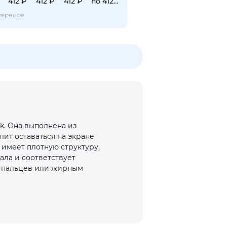
412 ₽
412 ₽
412 ₽
по 412 ₽
сервисе
k. Она выполнена из
ит оставаться на экране
 имеет плотную структуру,
ала и соответствует
ам пальцев или жирным