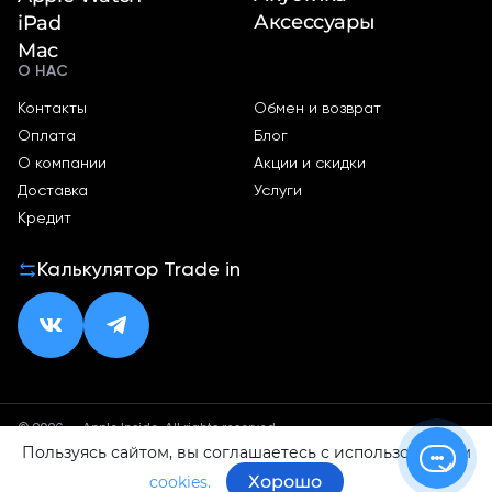
Аксессуары
iPad
Mac
О НАС
Контакты
Обмен и возврат
Оплата
Блог
О компании
Акции и скидки
Доставка
Услуги
Кредит
Калькулятор Trade in
© 2026 — Apple Inside. All rights reserved.
Пользуясь сайтом, вы соглашаетесь с использованием
Политика конфиденциальности
Оферта
Хорошо
cookies.
ИП Малхасян Д. А.