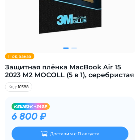
Добавляйте товары
в корзину
Оплачивайте сегодня только
25
% картой любого банка
Под заказ
Защитная плёнка MacBook Air 15
Получайте товар
выбранный способом
2023 M2 MOCOLL (5 в 1), серебристая
Код:
10388
Оставшиеся
75
% будут
списываться
с вашей карты
KЕШБЭК +340₽
по
25
%
каждые 2 недели
6 800 ₽
Доставим с 11 августа
Подробнее