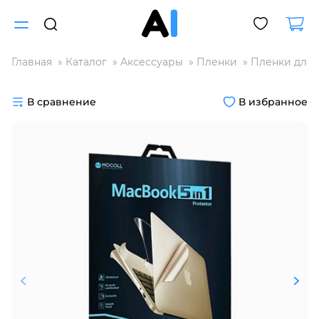
Главная
Каталог
Аксессуары
Пленки
Пленки для 
Для клиентов всех банков
В сравнение
В избранное
Разбейте
оплату
на части
без переплат
График платежей
Сегодня
25
%