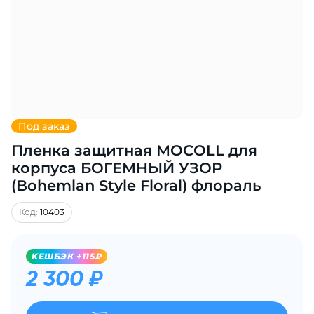
Добавляйте товары
в корзину
Оплачивайте сегодня только
25
% картой любого банка
Под заказ
Пленка защитная MOCOLL для
Получайте товар
выбранный способом
корпуса БОГЕМНЫЙ УЗОР
(Bohemlan Style Floral) флораль
Оставшиеся
75
% будут
Код:
10403
списываться
с вашей карты
по
25
%
каждые 2 недели
KЕШБЭК +115₽
2 300 ₽
Подробнее