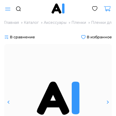
Главная
Каталог
Аксессуары
Пленки
Пленки для 
Для клиентов всех банков
В сравнение
В избранное
Разбейте
оплату
на части
без переплат
График платежей
Сегодня
25
%