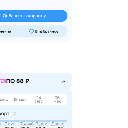
Добавить в корзину
внение
В избранное
ПО 88 ₽
24
36
 мес
18 мес
мес
мес
ортно:
т
7 окт
7 нояб
7 дек
Далее