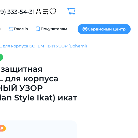
99) 333-54-31
Сервисный центр
и
Trade in
Покупателям
для корпуса БОГЕМНЫЙ УЗОР (Bohemlan Style Ikat) икат
Закрыть
 защитная
 для корпуса
НЫЙ УЗОР
an Style Ikat) икат
4₽