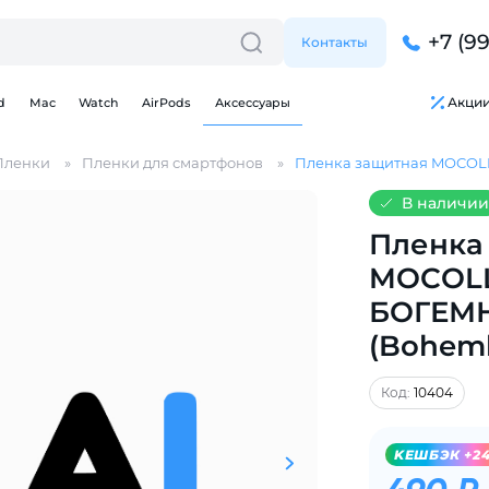
+7 (9
Контакты
Акци
d
Mac
Watch
AirPods
Аксессуары
Пленки
Пленки для смартфонов
Пленка защитная MOCOLL 
В наличии
Пленка
MOCOLL
Для клиентов всех банков
БОГЕМ
(Boheml
Разбейте
оплату
на части
без переплат
Код:
10404
KЕШБЭК +2
График платежей