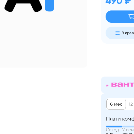
490 ₽
Сегодня
25
%
В сра
Добавляйте товары
в корзину
Оплачивайте сегодня только
25
% картой любого банка
6 мес
12
Получайте товар
выбранный способом
Плати комф
Сегодня
7 сен
Оставшиеся
75
% будут
списываться