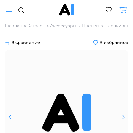
Главная
Каталог
Аксессуары
Пленки
Пленки для 
Для клиентов всех банков
В сравнение
В избранное
Разбейте
оплату
на части
без переплат
График платежей
Сегодня
25
%