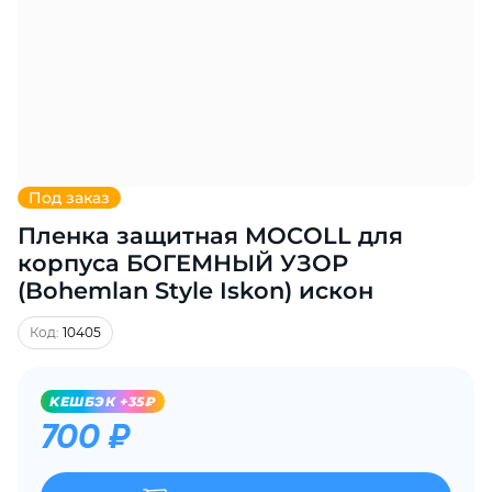
Добавляйте товары
в корзину
Оплачивайте сегодня только
25
% картой любого банка
Под заказ
Пленка защитная MOCOLL для
Получайте товар
выбранный способом
корпуса БОГЕМНЫЙ УЗОР
(Bohemlan Style Iskon) искон
Оставшиеся
75
% будут
Код:
10405
списываться
с вашей карты
по
25
%
каждые 2 недели
KЕШБЭК +35₽
700 ₽
Подробнее