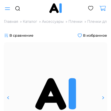
Главная
Каталог
Аксессуары
Пленки
Пленки для 
Для клиентов всех банков
В сравнение
В избранное
Разбейте
оплату
на части
без переплат
График платежей
Сегодня
25
%