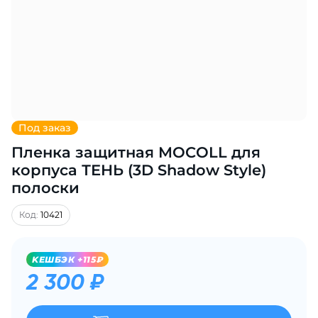
Добавляйте товары
в корзину
Оплачивайте сегодня только
25
% картой любого банка
Под заказ
Пленка защитная MOCOLL для
Получайте товар
выбранный способом
корпуса ТЕНЬ (3D Shadow Style)
полоски
Оставшиеся
75
% будут
Код:
10421
списываться
с вашей карты
по
25
%
каждые 2 недели
KЕШБЭК +115₽
2 300 ₽
Подробнее