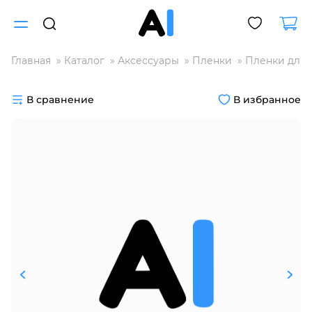
Главная
Каталог
Аксессуары
Пленки
Пленки для 
Для клиентов всех банков
В сравнение
В избранное
Разбейте
оплату
на части
без переплат
График платежей
Сегодня
25
%