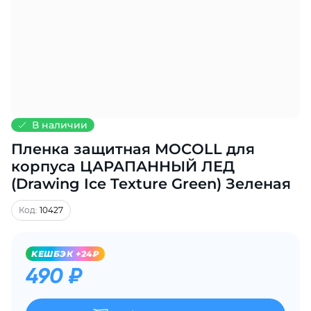
Добавляйте товары
в корзину
Оплачивайте сегодня только
25
% картой любого банка
В наличии
Пленка защитная MOCOLL для
Получайте товар
выбранный способом
корпуса ЦАРАПАННЫЙ ЛЕД
(Drawing Ice Texture Green) Зеленая
Оставшиеся
75
% будут
Код:
10427
списываться
с вашей карты
по
25
%
каждые 2 недели
KЕШБЭК +24₽
490 ₽
Подробнее