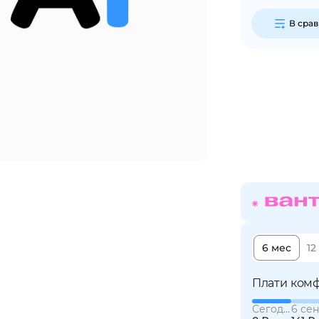
В сра
Сегодня
25
%
Добавляйте товары
в корзину
Оплачивайте сегодня только
25
% картой любого банка
6 мес
12
Получайте товар
выбранный способом
Плати комф
Сегодня
6 сен
Оставшиеся
75
% будут
списываться