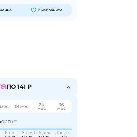
внение
В избранное
ПО 141 ₽
24
36
 мес
18 мес
мес
мес
ортно:
т
6 окт
6 нояб
6 дек
Далее