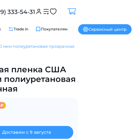
99) 333-54-31
Сервисный центр
и
Trade in
Покупателям
0 мкм полиуретановая прозрачная
Закрыть
ая пленка США
м полиуретановая
чная
9₽
Доставим с 9 августа