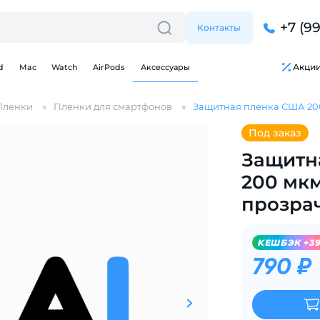
+7 (9
Контакты
Акци
d
Mac
Watch
AirPods
Аксессуары
Пленки
Пленки для смартфонов
Защитная пленка США 20
Под заказ
Защитн
200 мк
Для клиентов всех банков
прозра
Разбейте
оплату
KЕШБЭК +3
на части
без переплат
790 ₽
График платежей