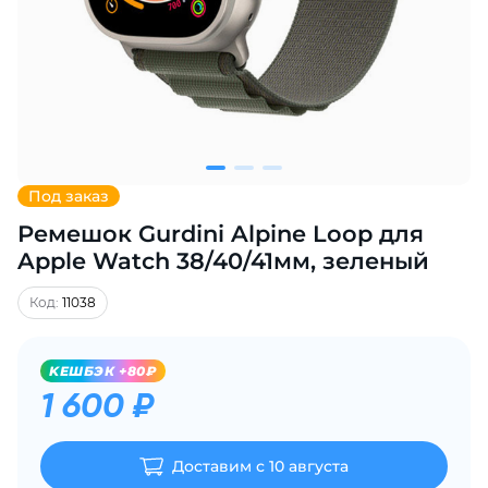
Добавляйте товары
в корзину
Оплачивайте сегодня только
25
% картой любого банка
Под заказ
Ремешок Gurdini Alpine Loop для
Получайте товар
выбранный способом
Apple Watch 38/40/41мм, зеленый
Код:
11038
Оставшиеся
75
% будут
списываться
с вашей карты
KЕШБЭК +80₽
по
25
%
каждые 2 недели
1 600 ₽
Доставим с 10 августа
Подробнее