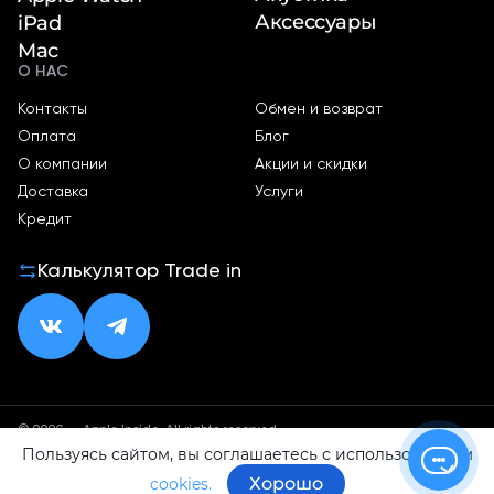
Аксессуары
iPad
Mac
О НАС
Контакты
Обмен и возврат
Оплата
Блог
О компании
Акции и скидки
Доставка
Услуги
Кредит
Калькулятор Trade in
© 2026 — Apple Inside. All rights reserved.
Пользуясь сайтом, вы соглашаетесь с использованием
Политика конфиденциальности
Оферта
Хорошо
cookies.
ИП Малхасян Д. А.