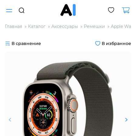
Главная
Каталог
Аксессуары
Ремешки
Apple Watc
Для клиентов всех банков
В сравнение
В избранное
Разбейте
оплату
на части
без переплат
График платежей
Сегодня
25
%