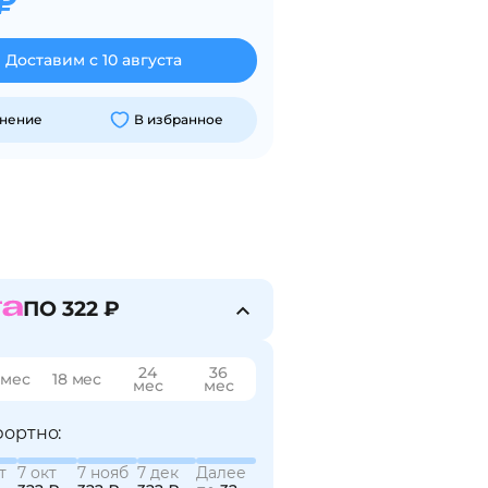
₽
Доставим с 10 августа
внение
В избранное
ПО 322 ₽
24
36
 мес
18 мес
мес
мес
ортно:
т
7 окт
7 нояб
7 дек
Далее