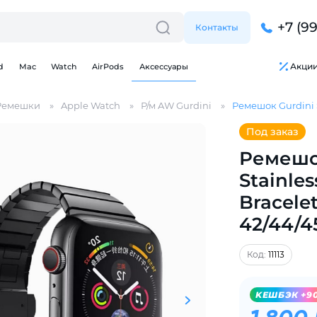
+7 (9
Контакты
Акци
d
Mac
Watch
AirPods
Аксессуары
Ремешки
Apple Watch
Р/м AW Gurdini
Ремешок Gurdini S
Под заказ
Ремешо
Stainles
Для клиентов всех банков
Bracele
42/44/4
Разбейте
оплату
на части
без переплат
Код:
11113
KЕШБЭК +9
График платежей