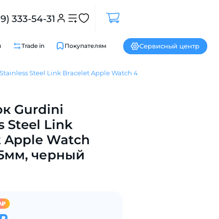
99) 333-54-31
Сервисный центр
и
Trade in
Покупателям
tainless Steel Link Bracelet Apple Watch 42/44/45мм, черный
Закрыть
к Gurdini
s Steel Link
t Apple Watch
5мм, черный
0₽