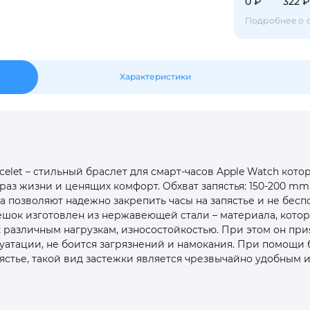
0 ₽
322 ₽
Оставшиеся
75
% будут
списываться
с вашей карты
по
25
%
каждые 2 недели
Подробнее о 
Характеристики
Подробнее
об оплате Плайтом
25
 Bracelet – стильный браслет для смарт-часов Apple Watch ко
раз в 2
раз жизни и ценящих комфорт. Обхват запястья: 150-200 m
Остались вопросы?
недели
а позволяют надежно закрепить часы на запястье и не беспо
ешок изготовлен из нержавеющей стали – материала, кото
8 800 302-02-51
 различным нагрузкам, износостойкостью. При этом он при
уатации, не боится загрязнений и намокания. При помощи
plait.ru
стье, такой вид застежки является чрезвычайно удобным и