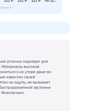
322 ₽
322 ₽
322 ₽
по 322 ₽
сервисе
торый отлично подойдет для
m. Материалы высокой
коиться о их утере даже во
рый известен своей
ятен на ощупь, не вызывает
 быстроразъемной застежки
 безопасным.