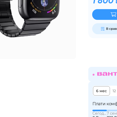
1 800 
Сегодня
25
%
В сра
Добавляйте товары
в корзину
Оплачивайте сегодня только
25
% картой любого банка
6 мес
12
Получайте товар
выбранный способом
Плати комф
Сегодня
7 сен