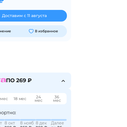
₽
Доставим с 11 августа
внение
В избранное
ПО 269 ₽
24
36
 мес
18 мес
мес
мес
ортно:
т
8 окт
8 нояб
8 дек
Далее