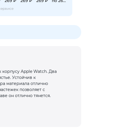
₽
269 ₽
269 ₽
269 ₽
по 269 ₽
сервисе
 корпусу Apple Watch. Два
тье. Устойчив к
ура материала отлично
застежек позволяет с
аве он отлично тянется.