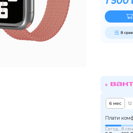
1 500 
Сегодня
25
%
В сра
Добавляйте товары
в корзину
Оплачивайте сегодня только
25
% картой любого банка
6 мес
12
Получайте товар
выбранный способом
Плати комф
Сегодня
8 сен