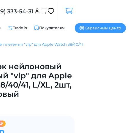
99) 333-54-31
Сервисный центр
и
Trade in
Покупателям
летёный "vlp" для Apple Watch 38/40/41, L/XL, 2шт, коралловый
Закрыть
к нейлоновый
й "vlp" для Apple
/40/41, L/XL, 2шт,
овый
5₽