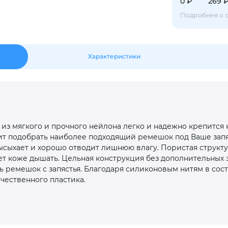
Оставшиеся
75
% будут
списываться
0 ₽
269 
с вашей карты
по
25
%
каждые 2 недели
Подробнее о 
Характеристики
Подробнее
об оплате Плайтом
25
з мягкого и прочного нейлона легко и надежно крепится к
раз в 2
ит подобрать наиболее подходящий ремешок под Ваше запяс
Остались вопросы?
недели
ысыхает и хорошо отводит лишнюю влагу. Пористая структ
ет коже дышать. Цельная конструкция без дополнительных 
8 800 302-02-51
ь ремешок с запястья. Благодаря силиконовым нитям в сост
plait.ru
чественного пластика.