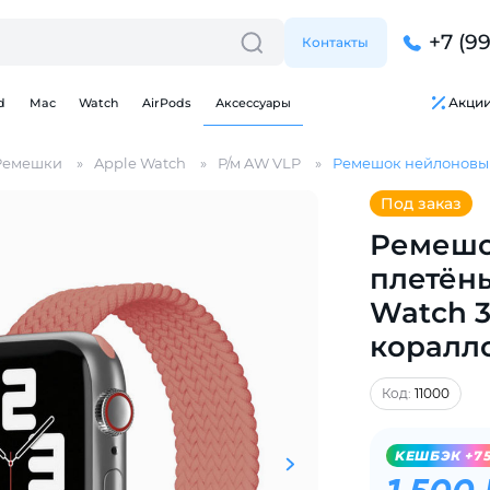
+7 (9
Контакты
Акци
d
Mac
Watch
AirPods
Аксессуары
Ремешки
Apple Watch
Р/м AW VLP
Ремешок нейлоновый п
Под заказ
Ремешо
плетёны
Для клиентов всех банков
Watch 38
коралл
Разбейте
оплату
на части
без переплат
Код:
11000
KЕШБЭК +7
График платежей