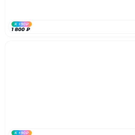
об оплате Плайтом
K +90₽
1 800 ₽
Остались вопросы?
25
8 800 302-02-51
plait.ru
раз в 2
недели
K +90₽