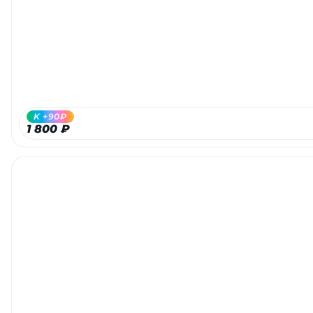
Добавляйте товары
в корзину
Оплачивайте сегодня только
25
% картой любого банка
K +90₽
1 800 ₽
Получайте товар
выбранный способом
Оставшиеся
75
% будут
списываться
с вашей карты
по
25
%
каждые 2 недели
Подробнее