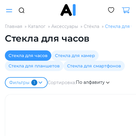
Главная
Каталог
Аксессуары
Стёкла
Стекла для ч
Для клиентов всех банков
Стекла для часов
Разбейте
Стекла для часов
Стекла для камер
оплату
на части
Стекла для планшетов
Стекла для смартфонов
без переплат
По алфавиту
Сортировка:
Фильтры
1
График платежей
Сегодня
25
%