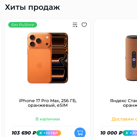
Хиты продаж
Без RuStore
iPhone 17 Pro Max, 256 ГБ,
Яндекс Ста
оранжевый, eSIM
оран
В наличии
Доставим с
103 690 ₽
10 000 ₽
K +1036₽
K +3