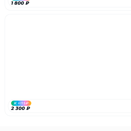
1 800 ₽
раз в 2 недели
K +115₽
2 300 ₽