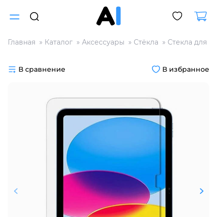
Главная
Каталог
Аксессуары
Стёкла
Стекла для п
Для клиентов всех банков
В сравнение
В избранное
Разбейте
оплату
на части
без переплат
График платежей
Сегодня
25
%