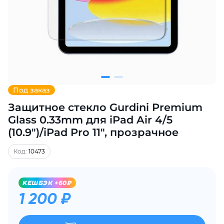
Добавляйте товары
в корзину
Оплачивайте сегодня только
25
% картой любого банка
Под заказ
Защитное стекло Gurdini Premium
Получайте товар
выбранный способом
Glass 0.33mm для iPad Air 4/5
(10.9")/iPad Pro 11", прозрачное
Оставшиеся
75
% будут
Код:
10473
списываться
с вашей карты
по
25
%
каждые 2 недели
KЕШБЭК +60₽
1 200 ₽
Подробнее