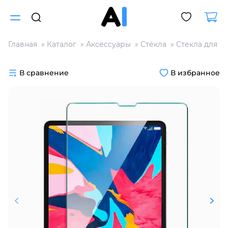
Главная
Каталог
Аксессуары
Стёкла
Стекла для п
Для клиентов всех банков
В сравнение
В избранное
Разбейте
оплату
на части
без переплат
График платежей
Сегодня
25
%