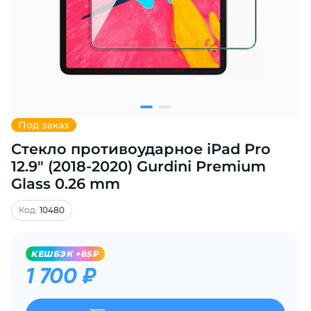
Добавляйте товары
в корзину
Оплачивайте сегодня только
25
% картой любого банка
Под заказ
Стекло противоударное iPad Pro
Получайте товар
выбранный способом
12.9" (2018-2020) Gurdini Premium
Glass 0.26 mm
Оставшиеся
75
% будут
Код:
10480
списываться
с вашей карты
по
25
%
каждые 2 недели
KЕШБЭК +85₽
1 700 ₽
Подробнее