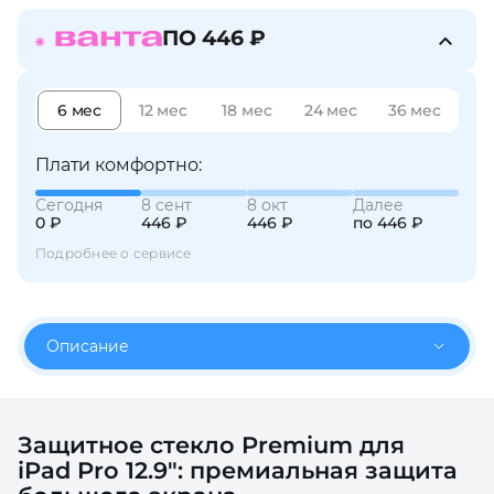
об оплате Плайтом
ПО 446 ₽
6 мес
12 мес
18 мес
24 мес
36 мес
Остались вопросы?
25
8 800 302-02-51
Плати комфортно:
plait.ru
раз в 2
Сегодня
8 сент
8 окт
Далее
недели
0 ₽
446 ₽
446 ₽
по 446 ₽
Подробнее о сервисе
Описание
Защитное стекло Premium для
iPad Pro 12.9″: премиальная защита