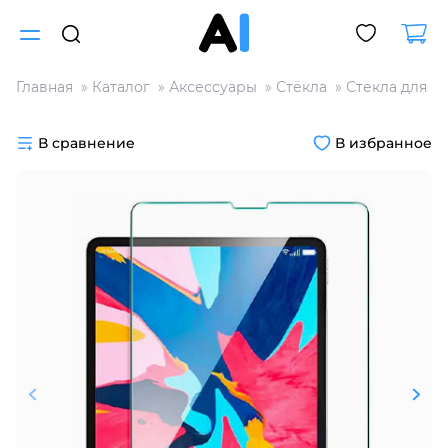
Главная
Каталог
Аксессуары
Стёкла
Стекла для п
Для клиентов всех банков
В сравнение
В избранное
Разбейте
оплату
на части
без переплат
График платежей
Сегодня
25
%