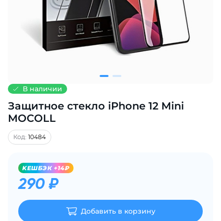
Добавляйте товары
в корзину
Оплачивайте сегодня только
25
% картой любого банка
В наличии
Защитное стекло iPhone 12 Mini
Получайте товар
выбранный способом
MOCOLL
Код:
10484
Оставшиеся
75
% будут
списываться
с вашей карты
KЕШБЭК +14₽
по
25
%
каждые 2 недели
290 ₽
Добавить в корзину
Подробнее