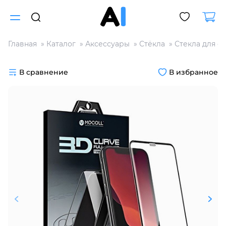
Главная
Каталог
Аксессуары
Стёкла
Стекла для с
Для клиентов всех банков
В сравнение
В избранное
Разбейте
оплату
на части
без переплат
График платежей
Сегодня
25
%