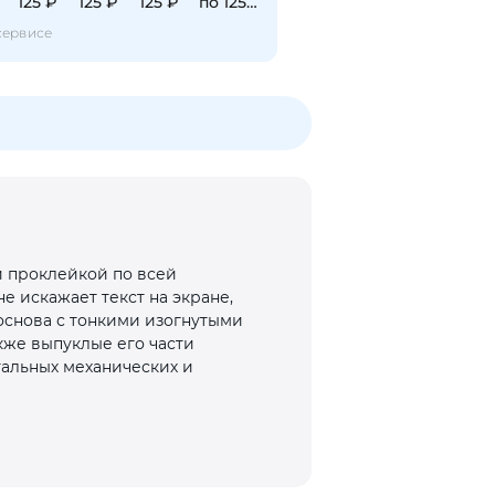
125 ₽
125 ₽
125 ₽
по 125 ₽
сервисе
й проклейкой по всей
е искажает текст на экране,
 основа с тонкими изогнутыми
кже выпуклые его части
тальных механических и