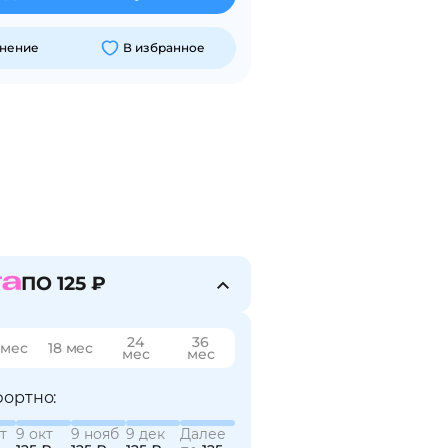
внение
В избранное
ПО 125 ₽
24
36
 мес
18 мес
мес
мес
ортно:
т
9 окт
9 нояб
9 дек
Далее