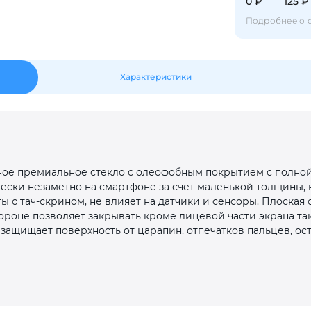
Оставшиеся
75
% будут
списываться
0 ₽
125 ₽
с вашей карты
по
25
%
каждые 2 недели
Подробнее о 
Характеристики
Подробнее
об оплате Плайтом
25
нное премиальное стекло с олеофобным покрытием с полно
раз в 2
ески незаметно на смартфоне за счет маленькой толщины, н
Остались вопросы?
недели
ы с тач-скрином, не влияет на датчики и сенсоры. Плоская
ороне позволяет закрывать кроме лицевой части экрана та
8 800 302-02-51
 защищает поверхность от царапин, отпечатков пальцев, ос
plait.ru