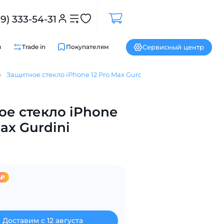
99) 333-54-31
Сервисный центр
и
Trade in
Покупателям
Защитное стекло iPhone 12 Pro Max Gurdini
Закрыть
е стекло iPhone
Max Gurdini
5₽
Доставим с 12 августа