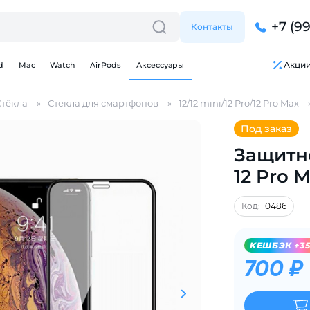
+7 (9
Контакты
Акци
d
Mac
Watch
AirPods
Аксессуары
Стёкла
Стекла для смартфонов
12/12 mini/12 Pro/12 Pro Max
Под заказ
Защитно
12 Pro 
Для клиентов всех банков
Код:
10486
Разбейте
оплату
на части
без переплат
KЕШБЭК +3
700 ₽
График платежей