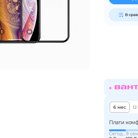
В сра
Сегодня
25
%
Добавляйте товары
в корзину
Оплачивайте сегодня только
25
% картой любого банка
6 мес
12
Получайте товар
выбранный способом
Плати комф
Сегодня
9 сен