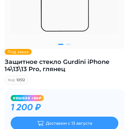
Добавляйте товары
в корзину
Оплачивайте сегодня только
25
% картой любого банка
Под заказ
Защитное стекло Gurdini iPhone
Получайте товар
выбранный способом
14\13\13 Pro, глянец
Код:
10512
Оставшиеся
75
% будут
списываться
с вашей карты
KЕШБЭК +60₽
по
25
%
каждые 2 недели
1 200 ₽
Доставим с 13 августа
Подробнее