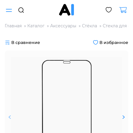
Главная
Каталог
Аксессуары
Стёкла
Стекла для с
Для клиентов всех банков
В сравнение
В избранное
Разбейте
оплату
на части
без переплат
График платежей
Сегодня
25
%