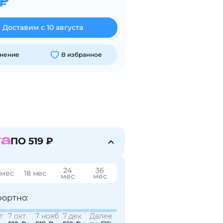
 ₽
Доставим с 10 августа
внение
В избранное
ПО 519 ₽
24
36
 мес
18 мес
мес
мес
ортно:
т
7 окт
7 нояб
7 дек
Далее