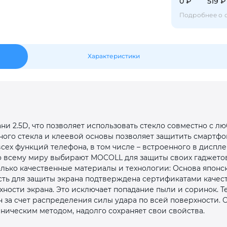
0 ₽
519 ₽
Оставшиеся
75
% будут
списываться
с вашей карты
по
25
%
каждые 2 недели
Подробнее о 
Характеристики
Подробнее
об оплате Плайтом
25
ни 2.5D, что позволяет использовать стекло совместно с л
раз в 2
ного стекла и клеевой основы позволяет защитить смартфо
Остались вопросы?
недели
всех функций телефона, в том числе – встроенного в диспле
 всему миру выбирают MOCOLL для защиты своих гаджетов, 
8 800 302-02-51
лько качественные материалы и технологии: Основа японск
сть для защиты экрана подтверждена сертификатами качест
plait.ru
ности экрана. Это исключает попадание пыли и соринок. Те
 за счет распределения силы удара по всей поверхности.
ническим методом, надолго сохраняет свои свойства.