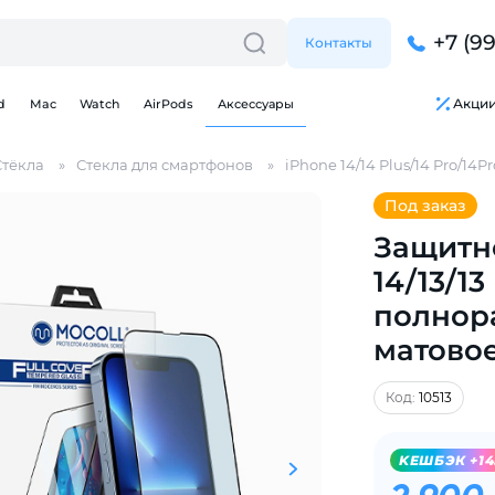
+7 (9
Контакты
Акци
d
Mac
Watch
AirPods
Аксессуары
Стёкла
Стекла для смартфонов
iPhone 14/14 Plus/14 Pro/14P
Под заказ
Защитно
14/13/1
Для клиентов всех банков
полнор
матово
Разбейте
оплату
на части
без переплат
Код:
10513
KЕШБЭК +14
График платежей