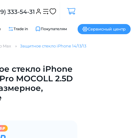
99) 333-54-31
Сервисный центр
и
Trade in
Покупателям
ro Max
Защитное стекло iPhone 14/13/13 Pro MOCOLL 2.5D полн
Закрыть
е стекло iPhone
3 Pro MOCOLL 2.5D
азмерное,
е
5₽