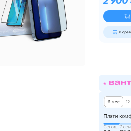
2 900
Сегодня
25
%
В сра
Добавляйте товары
в корзину
Оплачивайте сегодня только
25
% картой любого банка
6 мес
12
Получайте товар
выбранный способом
Плати комф
Сегодня
7 сен