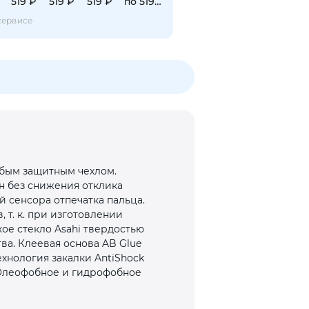
519 ₽
519 ₽
519 ₽
по 519 ₽
сервисе
юбым защитным чехлом.
н без снижения отклика
й сенсора отпечатка пальца.
т. к. при изготовлении
ое стекло Asahi твердостью
ва. Клеевая основа AB Glue
хнология закалки AntiShock
 Олеофобное и гидрофобное