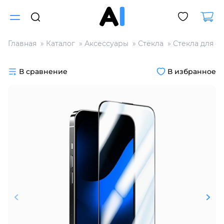
Главная
Каталог
Аксессуары
Стёкла
Стекла для с
Для клиентов всех банков
В сравнение
В избранное
Разбейте
оплату
на части
без переплат
График платежей
Сегодня
25
%