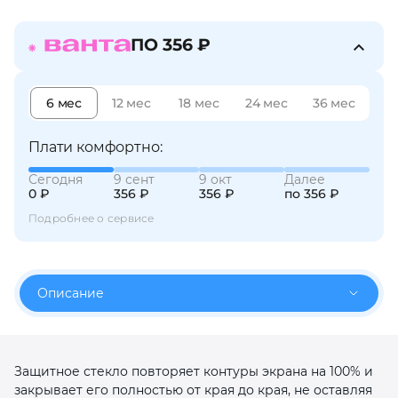
об оплате Плайтом
ПО 356 ₽
6 мес
12 мес
18 мес
24 мес
36 мес
Остались вопросы?
25
8 800 302-02-51
Плати комфортно:
plait.ru
раз в 2
недели
Сегодня
9 сент
9 окт
Далее
0 ₽
356 ₽
356 ₽
по 356 ₽
Подробнее о сервисе
Описание
Защитное стекло повторяет контуры экрана на 100% и
закрывает его полностью от края до края, не оставляя