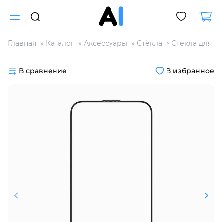
Главная
Каталог
Аксессуары
Стёкла
Стекла для с
Для клиентов всех банков
В сравнение
В избранное
Разбейте
оплату
на части
без переплат
График платежей
Сегодня
25
%