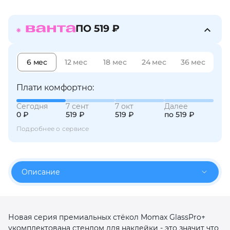
об оплате Плайтом
ПО 519 ₽
6 мес
12 мес
18 мес
24 мес
36 мес
Остались вопросы?
25
8 800 302-02-51
Плати комфортно:
plait.ru
раз в 2
недели
Сегодня
7 сент
7 окт
Далее
0 ₽
519 ₽
519 ₽
по 519 ₽
Подробнее о сервисе
Описание
Новая серия премиальных стёкол Momax GlassPro+
укомплектована стендом для наклейки - это значит что