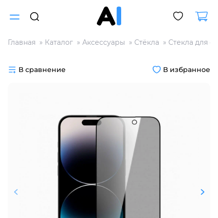
Главная
Каталог
Аксессуары
Стёкла
Стекла для с
Для клиентов всех банков
В сравнение
В избранное
Разбейте
оплату
на части
без переплат
График платежей
Сегодня
25
%