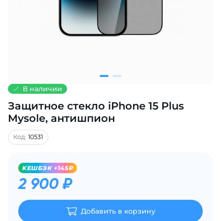
Добавляйте товары
в корзину
Оплачивайте сегодня только
25
% картой любого банка
В наличии
Защитное стекло iPhone 15 Plus
Получайте товар
выбранный способом
Mysole, антишпион
Код:
10531
Оставшиеся
75
% будут
списываться
с вашей карты
KЕШБЭК +145₽
по
25
%
каждые 2 недели
2 900 ₽
Добавить в корзину
Подробнее