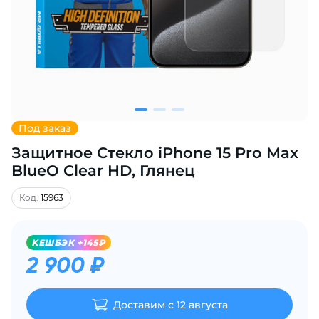
Добавляйте товары
в корзину
Оплачивайте сегодня только
25
% картой любого банка
Под заказ
Защитное Стекло iPhone 15 Pro Max
Получайте товар
выбранный способом
BlueO Clear HD, Глянец
Код:
15963
Оставшиеся
75
% будут
списываться
с вашей карты
KЕШБЭК +145₽
по
25
%
каждые 2 недели
2 900 ₽
Доставим с 12 августа
Подробнее