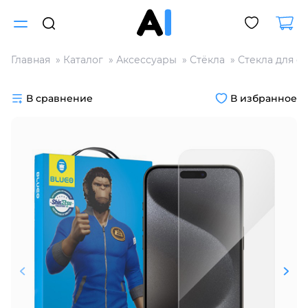
Главная
Каталог
Аксессуары
Стёкла
Стекла для с
Для клиентов всех банков
В сравнение
В избранное
Разбейте
оплату
на части
без переплат
График платежей
Сегодня
25
%