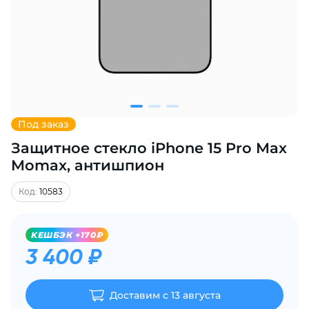
Добавляйте товары
в корзину
Оплачивайте сегодня только
25
% картой любого банка
Под заказ
Защитное стекло iPhone 15 Pro Max
Получайте товар
выбранный способом
Momax, антишпион
Код:
10583
Оставшиеся
75
% будут
списываться
с вашей карты
KЕШБЭК +170₽
по
25
%
каждые 2 недели
3 400 ₽
Доставим с 13 августа
Подробнее