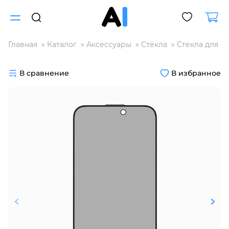
Главная
Каталог
Аксессуары
Стёкла
Стекла для с
Для клиентов всех банков
В сравнение
В избранное
Разбейте
оплату
на части
без переплат
График платежей
Сегодня
25
%