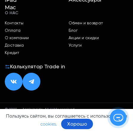
Mac
О НАС
Контакты
Обмен и возврат
Оплата
Блог
О компании
Акции и скидки
Доставка
Услуги
Кредит
Калькулятор Trade in
© 2026 — Apple Inside. All rights reserved.
Пользуясь сайтом, вы соглашаетесь с использованием
Политика конфиденциальности
Оферта
Хорошо
cookies.
ИП Малхасян Д. А.