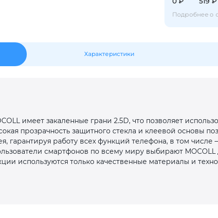
Оставшиеся
75
% будут
списываться
0 ₽
519 ₽
с вашей карты
по
25
%
каждые 2 недели
Подробнее о 
Характеристики
Подробнее
об оплате Плайтом
25
OLL имеет закаленные грани 2.5D, что позволяет использо
раз в 2
окая прозрачность защитного стекла и клеевой основы по
Остались вопросы?
недели
я, гарантируя работу всех функций телефона, в том числе 
Пользователи смартфонов по всему миру выбирают MOCOLL 
8 800 302-02-51
укции используются только качественные материалы и техно
plait.ru