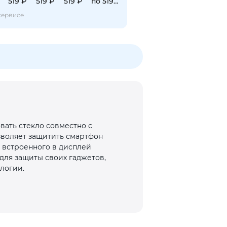
519 ₽
519 ₽
519 ₽
по 519 ₽
сервисе
вать стекло совместно с
зволяет защитить смартфон
– встроенного в дисплей
для защиты своих гаджетов,
логии.