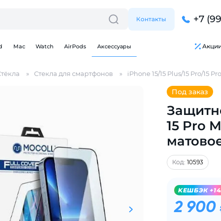
+7 (9
Контакты
Акци
d
Mac
Watch
AirPods
Аксессуары
Стёкла
Стекла для смартфонов
iPhone 15/15 Plus/15 Pro/15 Pr
Под заказ
Защитно
15 Pro 
Для клиентов всех банков
матово
Разбейте
оплату
Код:
10593
на части
без переплат
KЕШБЭК +14
2 900
График платежей