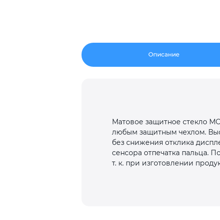
Описание
Матовое защитное стекло MOC
любым защитным чехлом. Выс
без снижения отклика диспле
сенсора отпечатка пальца. 
т. к. при изготовлении прод