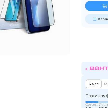
Сегодня
25
%
В сра
Добавляйте товары
в корзину
Оплачивайте сегодня только
25
% картой любого банка
6 мес
12
Получайте товар
выбранный способом
Плати комф
Сегодня
7 сен