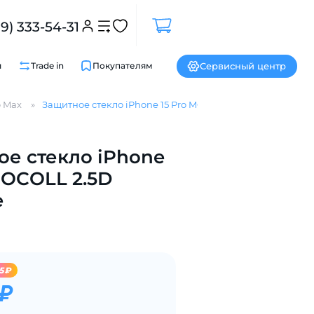
99) 333-54-31
Сервисный центр
и
Trade in
Покупателям
o Max
Защитное стекло iPhone 15 Pro MOCOLL 2.5D матовое
Закрыть
е стекло iPhone
MOCOLL 2.5D
е
5₽
 ₽