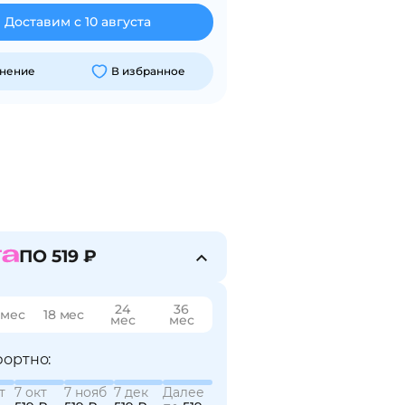
Доставим с 10 августа
внение
В избранное
ПО 519 ₽
24
36
 мес
18 мес
мес
мес
ортно:
т
7 окт
7 нояб
7 дек
Далее