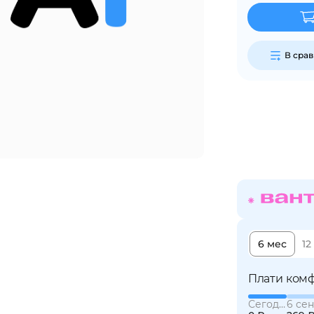
Сегодня
25
%
В сра
Добавляйте товары
в корзину
Оплачивайте сегодня только
25
% картой любого банка
6 мес
12
Получайте товар
выбранный способом
Плати комф
Сегодня
6 сен
Оставшиеся
75
% будут
списываться