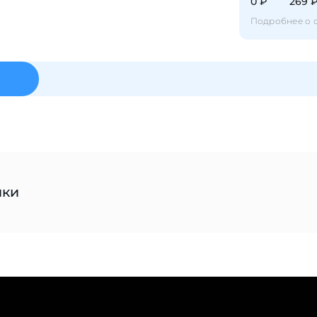
0 ₽
269 
с вашей карты
по
25
%
каждые 2 недели
Подробнее о 
Подробнее
об оплате Плайтом
25
раз в 2
ики
Остались вопросы?
недели
8 800 302-02-51
plait.ru