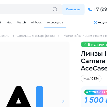
+7 (9
Контакты
Акци
d
Mac
Watch
AirPods
Аксессуары
Стёкла
Стекла для смартфонов
iPhone 16/16 Plus/16 Pro/16 P
В наличии
Линзы i
Camera 
Для клиентов всех банков
AceCas
Разбейте
оплату
Код:
10854
на части
без переплат
KЕШБЭК +7
1 500 
График платежей