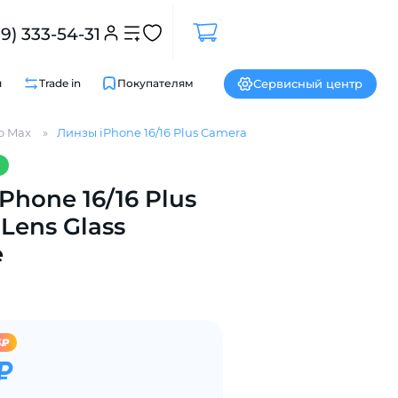
99) 333-54-31
Сервисный центр
и
Trade in
Покупателям
ro Max
Линзы iPhone 16/16 Plus Camera Lens Glass AceCase
Закрыть
Phone 16/16 Plus
Lens Glass
e
5₽
₽