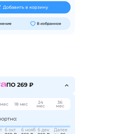
Добавить в корзину
внение
В избранное
ПО 269 ₽
24
36
 мес
18 мес
мес
мес
ортно:
т
6 окт
6 нояб
6 дек
Далее