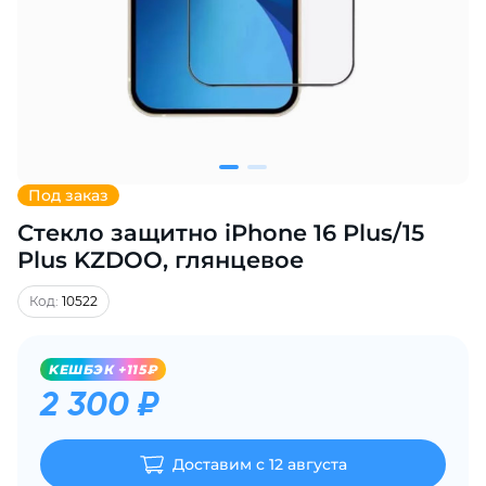
Добавляйте товары
в корзину
Оплачивайте сегодня только
25
% картой любого банка
Под заказ
Стекло защитно iPhone 16 Plus/15
Получайте товар
выбранный способом
Plus KZDOO, глянцевое
Код:
10522
Оставшиеся
75
% будут
списываться
с вашей карты
KЕШБЭК +115₽
по
25
%
каждые 2 недели
2 300 ₽
Доставим с 12 августа
Подробнее