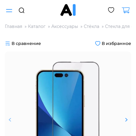
Главная
Каталог
Аксессуары
Стёкла
Стекла для с
Для клиентов всех банков
В сравнение
В избранное
Разбейте
оплату
на части
без переплат
График платежей
Сегодня
25
%