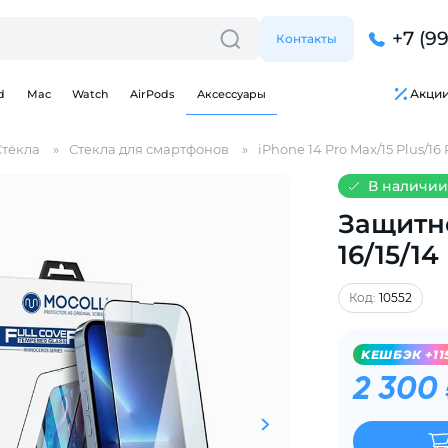
+7 (9
Контакты
Акци
d
Mac
Watch
AirPods
Аксессуары
Стёкла
Стекла для смартфонов
iPhone 14 Pro Max/15 Plus/16 
В наличии
Защитно
16/15/1
Для клиентов всех банков
Код:
10552
Разбейте
оплату
на части
без переплат
KЕШБЭК +11
2 300
График платежей