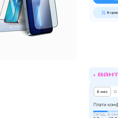
В сра
Сегодня
25
%
Добавляйте товары
в корзину
Оплачивайте сегодня только
25
% картой любого банка
6 мес
12
Получайте товар
выбранный способом
Плати комф
Сегодня
6 сен