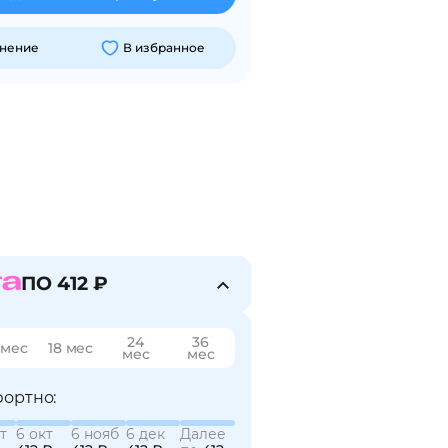
внение
В избранное
ПО 412 ₽
24
36
 мес
18 мес
мес
мес
ортно:
т
6 окт
6 нояб
6 дек
Далее