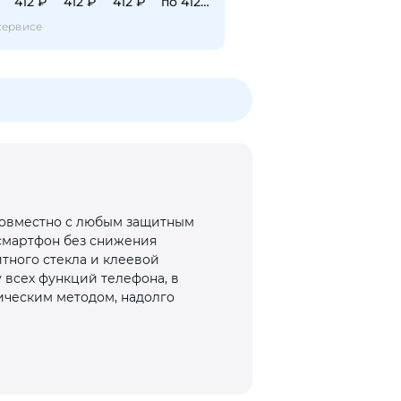
412 ₽
412 ₽
412 ₽
по 412 ₽
сервисе
 совместно с любым защитным
 смартфон без снижения
итного стекла и клеевой
 всех функций телефона, в
ическим методом, надолго