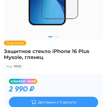
Добавляйте товары
в корзину
Оплачивайте сегодня только
25
% картой любого банка
Под заказ
Защитное стекло iPhone 16 Plus
Получайте товар
выбранный способом
Mysole, глянец
Код:
10532
Оставшиеся
75
% будут
списываться
с вашей карты
KЕШБЭК +149₽
по
25
%
каждые 2 недели
2 990 ₽
Доставим с 11 августа
Подробнее