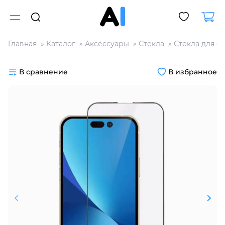
Главная
Каталог
Аксессуары
Стёкла
Стекла для с
Для клиентов всех банков
В сравнение
В избранное
Разбейте
оплату
на части
без переплат
График платежей
Сегодня
25
%