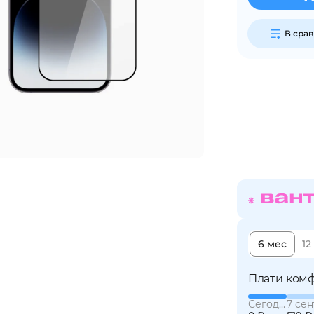
В сра
Сегодня
25
%
Добавляйте товары
в корзину
Оплачивайте сегодня только
25
% картой любого банка
6 мес
12
Получайте товар
выбранный способом
Плати комф
Сегодня
7 сен
Оставшиеся
75
% будут
списываться