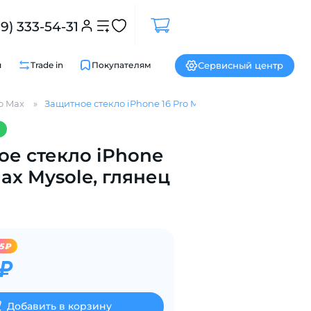
99) 333-54-31
Сервисный центр
и
Trade in
Покупателям
ro Max
Защитное стекло iPhone 16 Pro Max Mysole, глянец
Закрыть
е стекло iPhone
Max Mysole, глянец
5₽
 ₽
Добавить в корзину