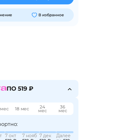
внение
В избранное
ПО 519 ₽
24
36
 мес
18 мес
мес
мес
ортно:
т
7 окт
7 нояб
7 дек
Далее