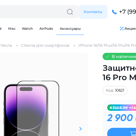
+7 (9
Контакты
Акци
d
Mac
Watch
AirPods
Аксессуары
Стёкла
Стекла для смартфонов
iPhone 16/16 Plus/16 Pro/16 P
В наличии
Защитно
16 Pro 
Для клиентов всех банков
Код:
10621
Разбейте
оплату
на части
без переплат
KЕШБЭК +14
2 900
График платежей