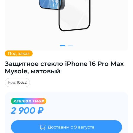
Добавляйте товары
в корзину
Оплачивайте сегодня только
25
% картой любого банка
Под заказ
Защитное стекло iPhone 16 Pro Max
Получайте товар
выбранный способом
Mysole, матовый
Код:
10622
Оставшиеся
75
% будут
списываться
с вашей карты
KЕШБЭК +145₽
по
25
%
каждые 2 недели
2 900 ₽
Доставим с 9 августа
Подробнее