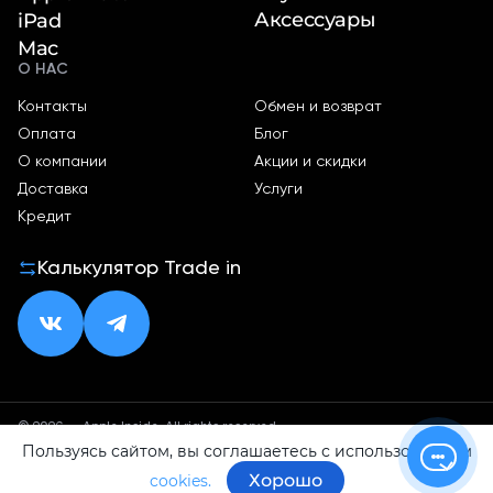
Аксессуары
iPad
Mac
О НАС
Контакты
Обмен и возврат
Оплата
Блог
О компании
Акции и скидки
Доставка
Услуги
Кредит
Калькулятор Trade in
© 2026 — Apple Inside. All rights reserved.
Пользуясь сайтом, вы соглашаетесь с использованием
Политика конфиденциальности
Оферта
Хорошо
cookies.
ИП Малхасян Д. А.