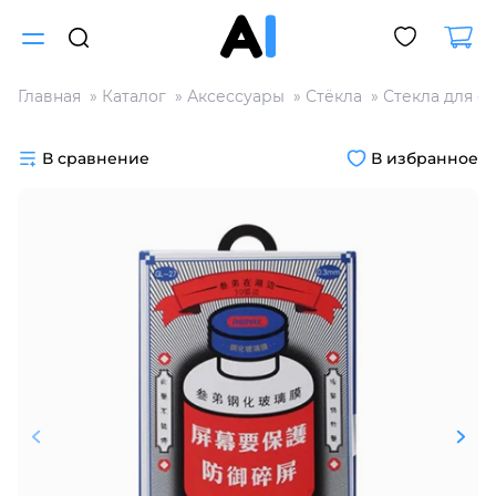
Главная
Каталог
Аксессуары
Стёкла
Стекла для с
Для клиентов всех банков
В сравнение
В избранное
Разбейте
оплату
на части
без переплат
График платежей
Сегодня
25
%