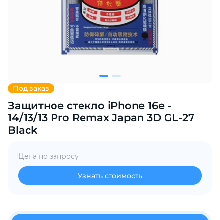
Добавляйте товары
в корзину
Оплачивайте сегодня только
25
% картой любого банка
Под заказ
Защитное стекло iPhone 16e -
Получайте товар
выбранный способом
14/13/13 Pro Remax Japan 3D GL-27
Black
Оставшиеся
75
% будут
Цена по запросу
списываться
с вашей карты
по
25
%
каждые 2 недели
Узнать стоимость
Подробнее