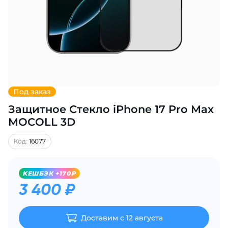
Добавляйте товары
в корзину
Оплачивайте сегодня только
25
% картой любого банка
Под заказ
Защитное Стекло iPhone 17 Pro Max
Получайте товар
выбранный способом
MOCOLL 3D
Код:
16077
Оставшиеся
75
% будут
списываться
с вашей карты
KЕШБЭК +170₽
по
25
%
каждые 2 недели
3 400 ₽
Доставим с 12 августа
Подробнее