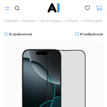
Главная
Каталог
Аксессуары
Стёкла
Стекла для с
Для клиентов всех банков
В сравнение
В избранное
Разбейте
оплату
на части
без переплат
График платежей
Сегодня
25
%