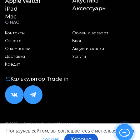
Акустика
Apple Watch
Аксессуары
iPad
Mac
О НАС
Контакты
Обмен и возврат
Оплата
Блог
О компании
Акции и скидки
Доставка
Услуги
Кредит
Калькулятор Trade in
© 2026 — Apple Inside. All rights reserved.
Пользуясь сайтом, вы соглашаетесь с использованием
Политика конфиденциальности
Оферта
Хорошо
cookies.