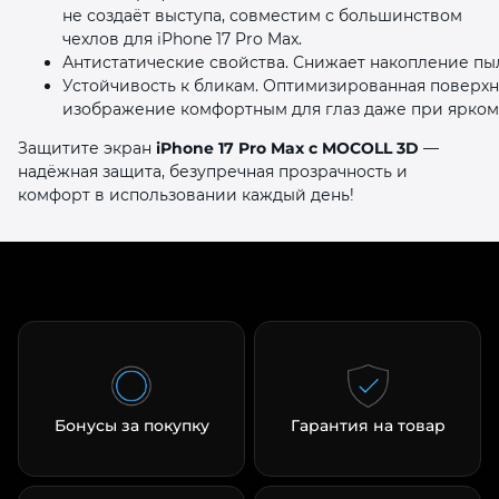
не создаёт выступа, совместим с большинством
чехлов для iPhone 17 Pro Max.
Антистатические свойства. Снижает накопление пыл
Устойчивость к бликам. Оптимизированная поверхн
изображение комфортным для глаз даже при ярком
Защитите экран
iPhone 17 Pro Max с MOCOLL 3D
—
надёжная защита, безупречная прозрачность и
комфорт в использовании каждый день!
Бонусы за покупку
Гарантия на товар