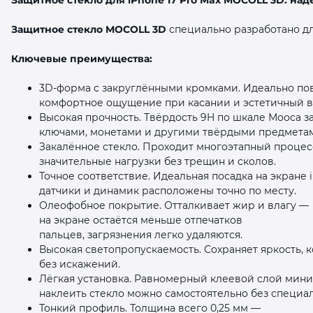
Защитное стекло MOCOLL 3D
специально разработано д
Ключевые преимущества:
3D‑форма с закруглёнными кромками. Идеально пов
комфортное ощущение при касании и эстетичный 
раз в 2 недели
Высокая прочность. Твёрдость 9H по шкале Мооса з
ключами, монетами и другими твёрдыми предмета
Закалённое стекло. Проходит многоэтапный процес
значительные нагрузки без трещин и сколов.
Точное соответствие. Идеальная посадка на экране i
датчики и динамик расположены точно по месту.
Олеофобное покрытие. Отталкивает жир и влагу —
на экране остаётся меньше отпечатков
пальцев, загрязнения легко удаляются.
Высокая светопропускаемость. Сохраняет яркость, 
без искажений.
Лёгкая установка. Равномерный клеевой слой мин
наклеить стекло можно самостоятельно без специа
Тонкий профиль. Толщина всего 0,25 мм —