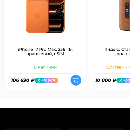
об оплате Плайтом
Остались вопросы?
25
8 800 302-02-51
iPhone 17 Pro Max, 256 ГБ,
Яндекс Ста
plait.ru
раз в 2
оранжевый, eSIM
оран
недели
В наличии
Доставим с
106 690 ₽
10 000 ₽
K +1066₽
K +3