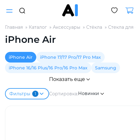
Главная
Каталог
Аксессуары
Стёкла
Стекла для с
Для клиентов всех банков
iPhone Air
Разбейте
iPhone Air
iPhone 17/17 Pro/17 Pro Max
оплату
на части
iPhone 16/16 Plus/16 Pro/16 Pro Max
Samsung
без переплат
Показать еще
Новинки
Сортировка:
Фильтры
1
График платежей
Сегодня
25
%