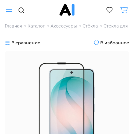
Главная
Каталог
Аксессуары
Стёкла
Стекла для с
Для клиентов всех банков
В сравнение
В избранное
Разбейте
оплату
на части
без переплат
График платежей
Сегодня
25
%