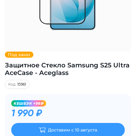
Добавляйте товары
в корзину
Оплачивайте сегодня только
25
% картой любого банка
Под заказ
Защитное Стекло Samsung S25 Ultra
Получайте товар
выбранный способом
AceCase - Aceglass
Код:
15961
Оставшиеся
75
% будут
списываться
с вашей карты
KЕШБЭК +99₽
по
25
%
каждые 2 недели
1 990 ₽
Доставим с 10 августа
Подробнее