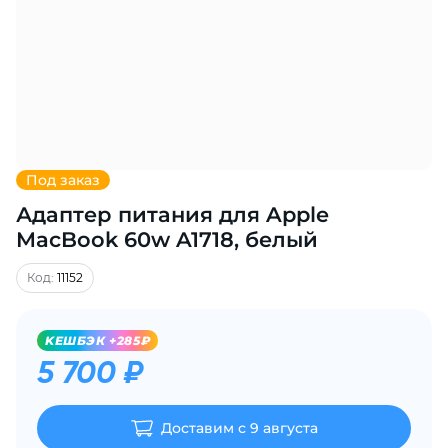
Добавляйте товары
в корзину
Оплачивайте сегодня только
25
% картой любого банка
Под заказ
Адаптер питания для Apple
Получайте товар
выбранный способом
MacBook 60w A1718, белый
Код:
11152
Оставшиеся
75
% будут
списываться
с вашей карты
KЕШБЭК +285₽
по
25
%
каждые 2 недели
5 700 ₽
Доставим с 9 августа
Подробнее