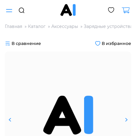
Главная
Каталог
Аксессуары
Зарядные устройства
Для клиентов всех банков
В сравнение
В избранное
Разбейте
оплату
на части
без переплат
График платежей
Сегодня
25
%