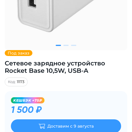
Добавляйте товары
в корзину
Оплачивайте сегодня только
25
% картой любого банка
Под заказ
Сетевое зарядное устройство
Получайте товар
выбранный способом
Rocket Base 10,5W, USB-A
Код:
11173
Оставшиеся
75
% будут
списываться
с вашей карты
KЕШБЭК +75₽
по
25
%
каждые 2 недели
1 500 ₽
Доставим с 9 августа
Подробнее