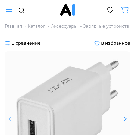
Главная
Каталог
Аксессуары
Зарядные устройства
Для клиентов всех банков
В сравнение
В избранное
Разбейте
оплату
на части
без переплат
График платежей
Сегодня
25
%