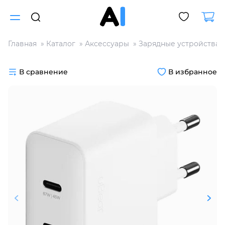
Главная
Каталог
Аксессуары
Зарядные устройства
Для клиентов всех банков
В сравнение
В избранное
Разбейте
оплату
на части
без переплат
График платежей
Сегодня
25
%