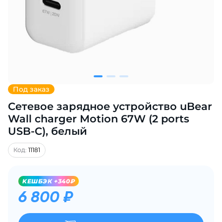
Добавляйте товары
в корзину
Оплачивайте сегодня только
25
% картой любого банка
Под заказ
Сетевое зарядное устройство uBear
Получайте товар
выбранный способом
Wall charger Motion 67W (2 ports
USB-C), белый
Оставшиеся
75
% будут
Код:
11181
списываться
с вашей карты
по
25
%
каждые 2 недели
KЕШБЭК +340₽
6 800 ₽
Подробнее