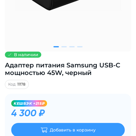
Добавляйте товары
в корзину
Оплачивайте сегодня только
25
% картой любого банка
В наличии
Адаптер питания Samsung USB-C
Получайте товар
выбранный способом
мощностью 45W, черный
Код:
11178
Оставшиеся
75
% будут
списываться
с вашей карты
KЕШБЭК +215₽
по
25
%
каждые 2 недели
4 300 ₽
Добавить в корзину
Подробнее