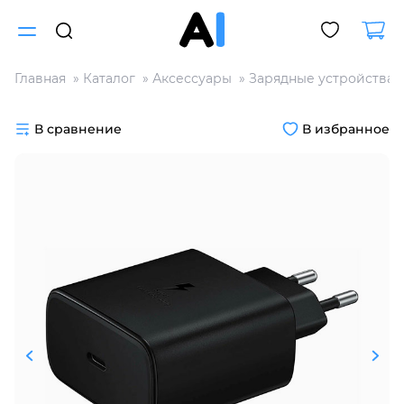
Главная
Каталог
Аксессуары
Зарядные устройства
Для клиентов всех банков
В сравнение
В избранное
Разбейте
оплату
на части
без переплат
График платежей
Сегодня
25
%