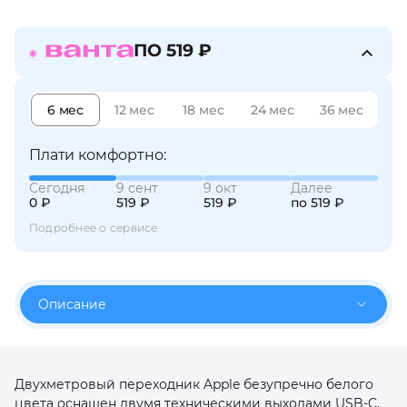
об оплате Плайтом
ПО 519 ₽
6 мес
12 мес
18 мес
24 мес
36 мес
Остались вопросы?
25
8 800 302-02-51
Плати комфортно:
plait.ru
раз в 2
недели
Сегодня
9 сент
9 окт
Далее
0 ₽
519 ₽
519 ₽
по 519 ₽
Подробнее о сервисе
Описание
Двухметровый переходник Apple безупречно белого
цвета оснащен двумя техническими выходами USB-C,