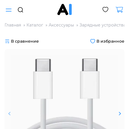
Главная
Каталог
Аксессуары
Зарядные устройства
Для клиентов всех банков
В сравнение
В избранное
Разбейте
оплату
на части
без переплат
График платежей
Сегодня
25
%