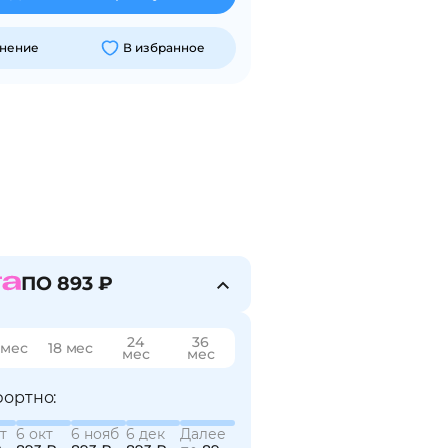
внение
В избранное
ПО 893 ₽
24
36
 мес
18 мес
мес
мес
ортно:
т
6 окт
6 нояб
6 дек
Далее