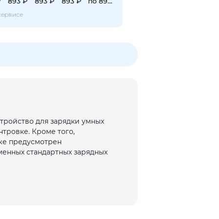
₽
893 ₽
893 ₽
893 ₽
по 893 ₽
сервисе
стройство для зарядки умных
тровке. Кроме того,
кже предусмотрен
менных стандартных зарядных