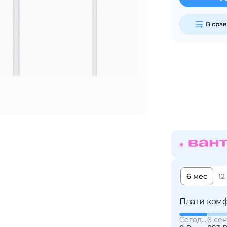
В сра
Сегодня
25
%
Добавляйте товары
в корзину
Оплачивайте сегодня только
25
% картой любого банка
6 мес
12
Получайте товар
выбранный способом
Плати комф
Сегодня
6 сен