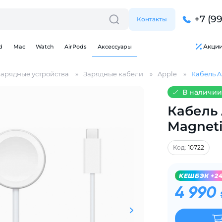
+7 (9
Контакты
Акци
d
Mac
Watch
AirPods
Аксессуары
Зарядные устройства
Зарядные кабели
Apple
Кабель A
В наличии
Кабель 
Magneti
Для клиентов всех банков
Код:
10722
Разбейте
оплату
на части
без переплат
KЕШБЭК +2
4 990
График платежей