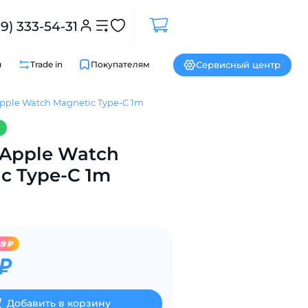
99) 333-54-31
Сервисный центр
и
Trade in
Покупателям
pple Watch Magnetic Type-C 1m
Закрыть
Apple Watch
c Type-C 1m
49₽
 ₽
Добавить в корзину