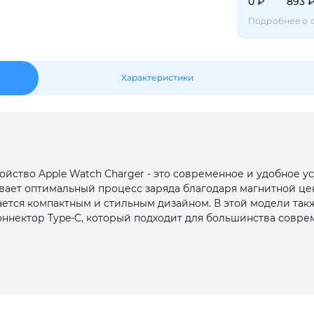
Оставшиеся
75
% будут
списываться
0 ₽
893 
с вашей карты
по
25
%
каждые 2 недели
Подробнее о 
Характеристики
Подробнее
об оплате Плайтом
25
йство Apple Watch Charger - это современное и удобное у
раз в 2
ивает оптимальный процесс заряда благодаря магнитной цен
Остались вопросы?
недели
ается компактным и стильным дизайном. В этой модели та
ннектор Type-C, который подходит для большинства совре
8 800 302-02-51
plait.ru