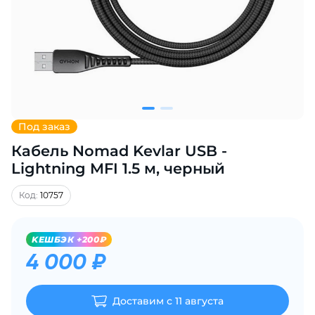
Добавляйте товары
в корзину
Оплачивайте сегодня только
25
% картой любого банка
Под заказ
Кабель Nomad Kevlar USB -
Получайте товар
выбранный способом
Lightning MFI 1.5 м, черный
Код:
10757
Оставшиеся
75
% будут
списываться
с вашей карты
KЕШБЭК +200₽
по
25
%
каждые 2 недели
4 000 ₽
Доставим с 11 августа
Подробнее