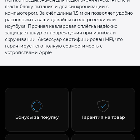
iPad к блоку питания и для синхронизации с
компьютером. За счёт длины 1,5 м он позволяет удобно
расположить ваши девайсы возле розетки или
ноутбука. Прочная кевларовая оплётка надёжно
защищает шнур от повреждения при изгибах и
скручивании. Аксессуар сертифицирован MFI, что
гарантирует его полную совместимость с
раз в 2 недели
устройствами Apple.
Бонусы за покупку
Гарантия на товар