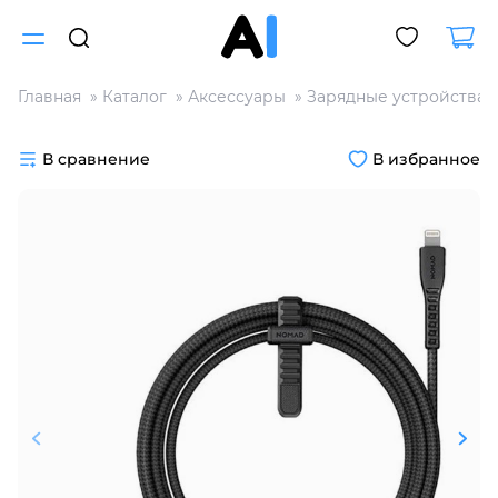
Главная
Каталог
Аксессуары
Зарядные устройства
Для клиентов всех банков
В сравнение
В избранное
Разбейте
оплату
на части
без переплат
График платежей
Сегодня
25
%