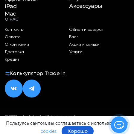
Аксессуары
iPad
Mac
О НАС
Контакты
Обмен и возврат
Оплата
Блог
О компании
Акции и скидки
Доставка
Услуги
Кредит
Калькулятор Trade in
© 2026 — Apple Inside. All rights reserved.
Пользуясь сайтом, вы соглашаетесь с использованием
Политика конфиденциальности
Оферта
Хорошо
cookies.
ИП Малхасян Д. А.