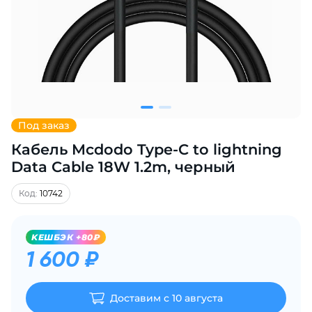
Добавляйте товары
в корзину
Оплачивайте сегодня только
25
% картой любого банка
Под заказ
Кабель Mcdodo Type-C to lightning
Получайте товар
выбранный способом
Data Cable 18W 1.2m, черный
Код:
10742
Оставшиеся
75
% будут
списываться
с вашей карты
KЕШБЭК +80₽
по
25
%
каждые 2 недели
1 600 ₽
Доставим с 10 августа
Подробнее