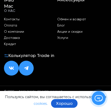
Mac
О НАС
Контакты
Обмен и возврат
Оплата
Блог
О компании
Акции и скидки
Доставка
Услуги
Кредит
Калькулятор Trade in
© 2026 — Apple Inside. All rights reserved.
Пользуясь сайтом, вы соглашаетесь с использованием
Политика конфиденциальности
Оферта
Хорошо
cookies.
ИП Малхасян Д. А.