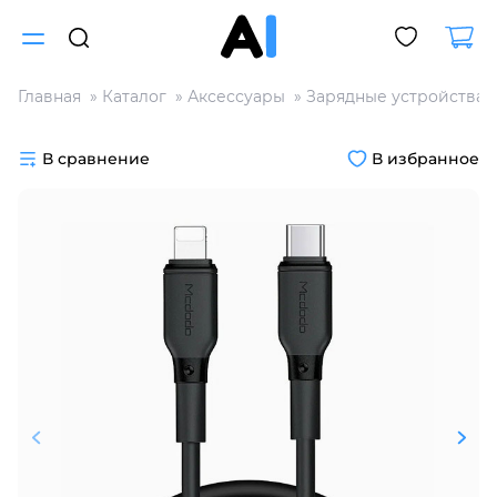
Главная
Каталог
Аксессуары
Зарядные устройства
Для клиентов всех банков
В сравнение
В избранное
Разбейте
оплату
на части
без переплат
График платежей
Сегодня
25
%