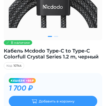
Добавляйте товары
в корзину
Оплачивайте сегодня только
25
% картой любого банка
В наличии
Кабель Mcdodo Type-C to Type-C
Получайте товар
выбранный способом
Colorfull Crystal Series 1.2 m, черный
Код:
10744
Оставшиеся
75
% будут
списываться
с вашей карты
KЕШБЭК +85₽
по
25
%
каждые 2 недели
1 700 ₽
Добавить в корзину
Подробнее