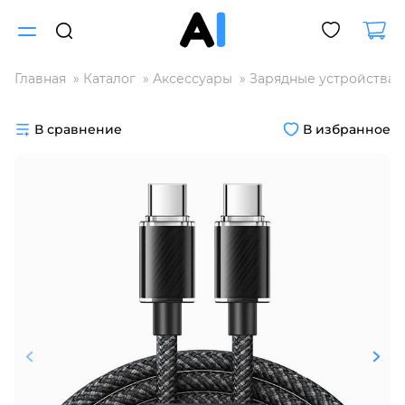
Главная
Каталог
Аксессуары
Зарядные устройства
Для клиентов всех банков
В сравнение
В избранное
Разбейте
оплату
на части
без переплат
График платежей
Сегодня
25
%