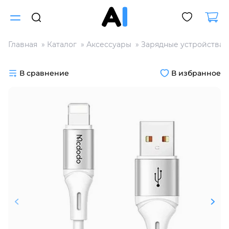
Главная
Каталог
Аксессуары
Зарядные устройства
Для клиентов всех банков
В сравнение
В избранное
Разбейте
оплату
на части
без переплат
График платежей
Сегодня
25
%