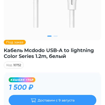
Добавляйте товары
в корзину
Оплачивайте сегодня только
25
% картой любого банка
Под заказ
Кабель Mcdodo USB-A to lightning
Получайте товар
выбранный способом
Color Series 1.2m, белый
Код:
10752
Оставшиеся
75
% будут
списываться
с вашей карты
KЕШБЭК +75₽
по
25
%
каждые 2 недели
1 500 ₽
Доставим с 9 августа
Подробнее