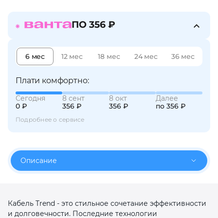
об оплате Плайтом
ПО 356 ₽
6 мес
12 мес
18 мес
24 мес
36 мес
Остались вопросы?
25
8 800 302-02-51
Плати комфортно:
plait.ru
раз в 2
недели
Сегодня
8 сент
8 окт
Далее
0 ₽
356 ₽
356 ₽
по 356 ₽
Подробнее о сервисе
Описание
Кабель Trend - это стильное сочетание эффективности
и долговечности. Последние технологии