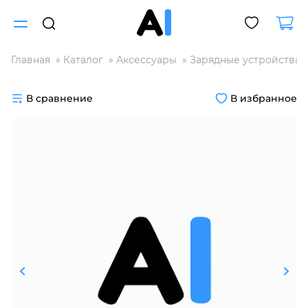
Главная
Каталог
Аксессуары
Зарядные устройства
Для клиентов всех банков
В сравнение
В избранное
Разбейте
оплату
на части
без переплат
График платежей
Сегодня
25
%