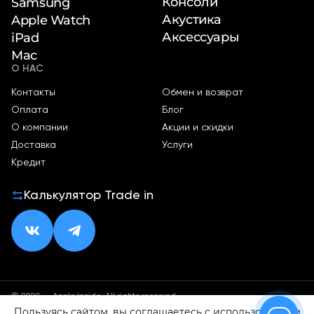
Консоли
Samsung
Акустика
Apple Watch
Аксессуары
iPad
Mac
О НАС
Контакты
Обмен и возврат
Оплата
Блог
О компании
Акции и скидки
Доставка
Услуги
Кредит
Калькулятор Trade in
© 2026 — Apple Inside. All rights reserved.
Пользуясь сайтом, вы соглашаетесь с использованием
Политика конфиденциальности
Оферта