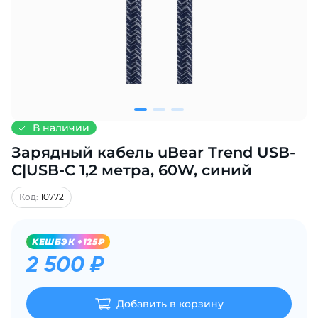
Добавляйте товары
в корзину
Оплачивайте сегодня только
25
% картой любого банка
В наличии
Зарядный кабель uBear Trend USB-
Получайте товар
выбранный способом
C|USB-С 1,2 метра, 60W, синий
Код:
10772
Оставшиеся
75
% будут
списываться
с вашей карты
KЕШБЭК +125₽
по
25
%
каждые 2 недели
2 500 ₽
Добавить в корзину
Подробнее