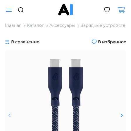
Главная
Каталог
Аксессуары
Зарядные устройства
Для клиентов всех банков
В сравнение
В избранное
Разбейте
оплату
на части
без переплат
График платежей
Сегодня
25
%