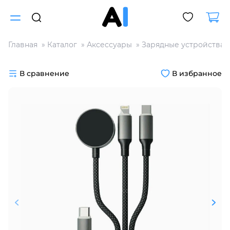
Главная
Каталог
Аксессуары
Зарядные устройства
Для клиентов всех банков
В сравнение
В избранное
Разбейте
оплату
на части
без переплат
График платежей
Сегодня
25
%