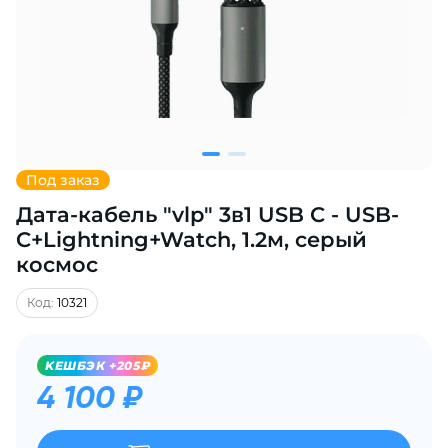
Добавляйте товары
в корзину
Оплачивайте сегодня только
25
% картой любого банка
Под заказ
Дата-кабель "vlp" 3в1 USB С - USB-
Получайте товар
выбранный способом
C+Lightning+Watch, 1.2м, серый
космос
Оставшиеся
75
% будут
Код:
10321
списываться
с вашей карты
по
25
%
каждые 2 недели
KЕШБЭК +205₽
4 100 ₽
Подробнее